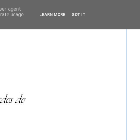
user-agent
erate usage
LEARN MORE
GOT IT