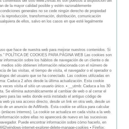
Los contenidos del sitio www.zivitas.es son puestos a disposición del
an de la mayor calidad posible y estén razonablemente
as condiciones generales no se cede ningún derecho de propiedad
o la reproducción, transformación, distribución, comunicación
 cualquiera de ellos, salvo en los casos en que esté legalmente
que hace de nuestra web para mejorar nuestros contenidos. Si
 Cookies.” POLÍTICA DE COOKIES PARA PÁGINA WEB Las cookies son
r información sobre los hábitos de navegación de un cliente o de
os medios sólo obtienen información relacionada con el número de
ia de las visitas, el tiempo de visita, el navegador o el operador o
nálogos del usuario que se ha conectado. Las cookies utilizadas en
utma: Caduca 2 años desde la última actualización. Esta cookie
as veces visita el sitio un usuario único. • __utmb: Caduca a los 30
ista. Se elimina automáticamente al cambiar de web o al cerrar el
 pero para las webs donde está instalado el antiguo código de
la web ya sea acceso directo, desde un link en otra web, desde un
o de un anuncio de AdWords. Esta cookie se utiliza para calcular
enlaces internos). La cookie se actualiza en cada visita a la web.
 información sobre ellas no aparecerá de nuevo en las sucesivas
u navegador. Puede encontrar información sobre cómo hacerlo, en
442/windows-internet-explorer-delete-manage-cookies • Firefox: