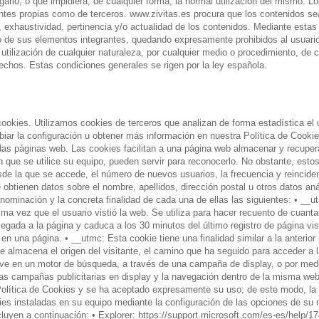
argarlo, o que impidiera, de cualquier forma, la normal utilización del mismo. 
ntes propias como de terceros. www.zivitas.es procura que los contenidos se
ud, exhaustividad, pertinencia y/o actualidad de los contenidos. Mediante est
guno de sus elementos integrantes, quedando expresamente prohibidos al usuari
la utilización de cualquier naturaleza, por cualquier medio o procedimiento, de
erechos. Estas condiciones generales se rigen por la ley española.
ilizamos cookies de terceros que analizan de forma estadística el uso 
biar la configuración u obtener más información en nuestra Política de
as páginas web. Las cookies facilitan a una página web almacenar y recupera
 que se utilice su equipo, pueden servir para reconocerlo. No obstante, est
sde la que se accede, el número de nuevos usuarios, la frecuencia y reincidenc
se obtienen datos sobre el nombre, apellidos, dirección postal u otros datos a
ominación y la concreta finalidad de cada una de ellas las siguientes: • __
ltima vez que el usuario vistió la web. Se utiliza para hacer recuento de cuant
 llegada a la página y caduca a los 30 minutos del último registro de página v
n una página. • __utmc: Esta cookie tiene una finalidad similar a la anterior
e almacena el origen del visitante, el camino que ha seguido para acceder a 
ve en un motor de búsqueda, a través de una campaña de display, o por medi
as campañas publicitarias en display y la navegación dentro de la misma web (
a Política de Cookies y se ha aceptado expresamente su uso; de este modo, la
okies instaladas en su equipo mediante la configuración de las opciones de s
uyen a continuación: • Explorer: https://support.microsoft.com/es-es/help/17