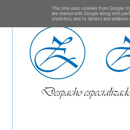
This site uses cookies from Google to 
are shared with Google along with per
statistics, and to detect and address 