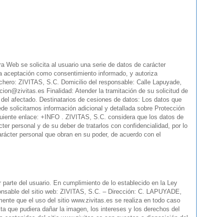
 Web se solicita al usuario una serie de datos de carácter
esa aceptación como consentimiento informado, y autoriza
o: ZIVITAS, S.C. Domicilio del responsable: Calle Lapuyade,
on@zivitas.es Finalidad: Atender la tramitación de su solicitud de
 del afectado. Destinatarios de cesiones de datos: Los datos que
ede solicitarnos información adicional y detallada sobre Protección
iguiente enlace: +INFO . ZIVITAS, S.C. considera que los datos de
er personal y de su deber de tratarlos con confidencialidad, por lo
arácter personal que obran en su poder, de acuerdo con el
r parte del usuario. En cumplimiento de lo establecido en la Ley
sponsable del sitio web: ZIVITAS, S.C. – Dirección: C. LAPUYADE,
te que el uso del sitio www.zivitas.es se realiza en todo caso
cta que pudiera dañar la imagen, los intereses y los derechos del