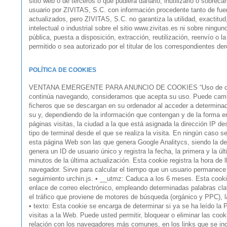
sitio web o de terceros o que pudiera dañarlo, inutilizarlo o sobrec
usuario por ZIVITAS, S.C. con información procedente tanto de fue
actualizados, pero ZIVITAS, S.C. no garantiza la utilidad, exactit
intelectual o industrial sobre el sitio www.zivitas.es ni sobre nin
pública, puesta a disposición, extracción, reutilización, reenvío o 
permitido o sea autorizado por el titular de los correspondientes d
POLÍTICA DE COOKIES
VENTANA EMERGENTE PARA ANUNCIO DE COOKIES “Uso de cookies. Ut
continúa navegando, consideramos que acepta su uso. Puede cam
ficheros que se descargan en su ordenador al acceder a determinad
su y, dependiendo de la información que contengan y de la forma en
páginas visitas, la ciudad a la que está asignada la dirección IP de
tipo de terminal desde el que se realiza la visita. En ningún caso 
esta página Web son las que genera Google Analitycs, siendo la den
genera un ID de usuario único y registra la fecha, la primera y la ú
minutos de la última actualización. Esta cookie registra la hora de
navegador. Sirve para calcular el tiempo que un usuario permanece e
seguimiento urchin.js. • __utmz: Caduca a los 6 meses. Esta cooki
enlace de correo electrónico, empleando determinadas palabras cla
el tráfico que proviene de motores de búsqueda (orgánico y PPC), l
• texto: Esta cookie se encarga de determinar si ya se ha leído l
visitas a la Web. Puede usted permitir, bloquear o eliminar las co
relación con los navegadores más comunes, en los links que se incl