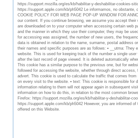
https://support.mozilla.org/es/kb/habilitar-y-deshabilitar-cookies-
https://support.apple.com/kb/ph5042 Le informamos, no obstante, de 
COOKIE POLICY FOR WEB PAGE POP-UP WINDOW FOR ANNOUNCEMENT 
our content. If you continue browsing, we assume you accept thei
are downloaded on to your computer when accessing certain web pag
and the manner in which they use their computer, they may be used
for accessing was assigned, the number of new users, the frequency a
data is obtained in relation to the name, surname, postal address o
their names and specific purposes are as follows: • __utma: They exp
website. This is used for keeping track of the number a single user 
after the last record of page viewed. It is deleted automatically w
This cookie has a similar purpose to the previous one, but for websit
followed for accessing the website, whether through direct access, 
advert. This cookie is used to calculate the traffic that comes fro
on every visit to the website. • text: This cookie is responsible f
information relating to them will not appear again in subsequent vis
information on how to do this, in relation to the most common brows
Firefox: https://support.mozilla.org/es/kb/habilitar-y-deshabilitar
https://support.apple.com/kb/ph5042 However, you are informed of th
offered on this Website.