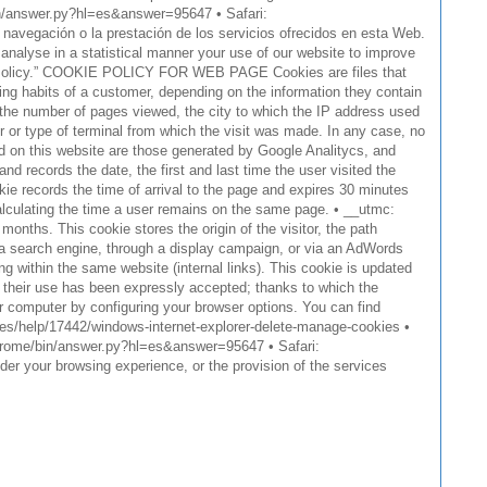
/bin/answer.py?hl=es&answer=95647 • Safari:
a navegación o la prestación de los servicios ofrecidos en esta Web.
in a statistical manner your use of our website to improve
kie Policy.” COOKIE POLICY FOR WEB PAGE Cookies are files that
ng habits of a customer, depending on the information they contain
the number of pages viewed, the city to which the IP address used
or or type of terminal from which the visit was made. In any case, no
ed on this website are those generated by Google Analitycs, and
d records the date, the first and last time the user visited the
kie records the time of arrival to the page and expires 30 minutes
calculating the time a user remains on the same page. • __utmc:
months. This cookie stores the origin of the visitor, the path
n a search engine, through a display campaign, or via an AdWords
g within the same website (internal links). This cookie is updated
er their use has been expressly accepted; thanks to which the
ur computer by configuring your browser options. You can find
s-es/help/17442/windows-internet-explorer-delete-manage-cookies •
m/chrome/bin/answer.py?hl=es&answer=95647 • Safari:
der your browsing experience, or the provision of the services