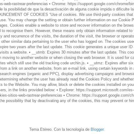
sitios-web-rastrear-preferencias • Chrome: https://support.google.com/chrome
la posibilidad de que la desactivación de alguna cookie impida o dificulte l
OF COOKIES “Use of cookies. We use third-party cookies that analyse 
r use. You may change the setting or obtain further information on our Coo
es. Cookies enable a website to store and recover information on the browsi
 to recognise them. However, these means only obtain information related to 
nd recurrence of the visits, the duration of the visit, the browser or operat
r other similar data pertaining to the user who has logged on. The cookies us
ire two years after the last update. This cookie generates a unique user ID an
visits a website. • __utmb: Expires 30 minutes after the last update. This coo
hen moving to another website or when closing the web browser. It is used for 
es which still use the old tracking code urchin.js. • __utmz: Expires after six 
from a link on another website, from an e-mail link, using certain keywords i
m search engines (organic and PPC), display advertising campaigns and browsin
or determining whether the user has already read the Cookies Policy and wheth
its to the Website. You may allow, block or delete the cookies installed on yo
ers, in the links provided below: • Explorer: https://support.microsoft.com/e
-cookies-sitios-web-rastrear-preferencias • Chrome: https://support.google.co
e possibility that by deactivating any of the cookies, this may prevent or hin
Tema Etéreo. Con la tecnología de
Blogger
.