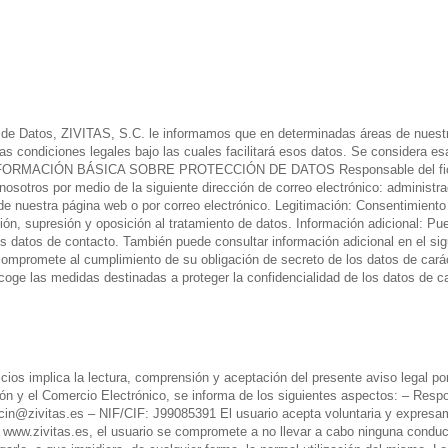
de Datos, ZIVITAS, S.C. le informamos que en determinadas áreas de nuestra
 las condiciones legales bajo las cuales facilitará esos datos. Se considera 
s: INFORMACIÓN BÁSICA SOBRE PROTECCIÓN DE DATOS Responsable del ficher
tros por medio de la siguiente dirección de correo electrónico: administraci
 de nuestra página web o por correo electrónico. Legitimación: Consentimiento
ción, supresión y oposición al tratamiento de datos. Información adicional: Pu
ros datos de contacto. También puede consultar información adicional en el s
compromete al cumplimiento de su obligación de secreto de los datos de caráct
oge las medidas destinadas a proteger la confidencialidad de los datos de c
icios implica la lectura, comprensión y aceptación del presente aviso legal po
ción y el Comercio Electrónico, se informa de los siguientes aspectos: – Re
@zivitas.es – NIF/CIF: J99085391 El usuario acepta voluntaria y expresamen
tio www.zivitas.es, el usuario se compromete a no llevar a cabo ninguna condu