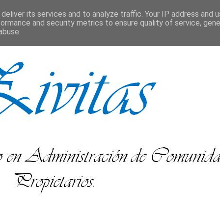
deliver its services and to analyze traffic. Your IP address and 
formance and security metrics to ensure quality of service, gen
abuse.