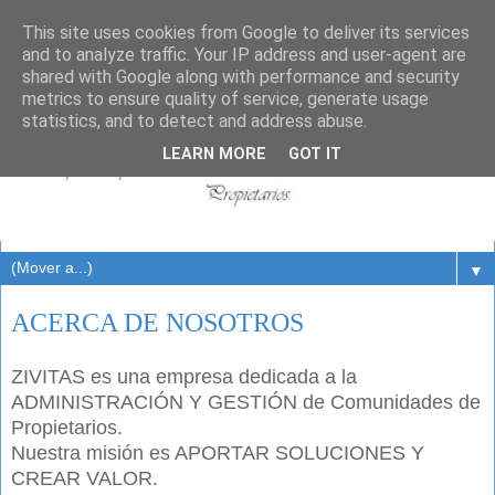
This site uses cookies from Google to deliver its services
and to analyze traffic. Your IP address and user-agent are
shared with Google along with performance and security
metrics to ensure quality of service, generate usage
statistics, and to detect and address abuse.
LEARN MORE
GOT IT
▼
ACERCA DE NOSOTROS
ZIVITAS
es una empresa dedicada a la
ADMINISTRACIÓN Y GESTIÓN de Comunidades de
Propietarios.
Nuestra misión es APORTAR SOLUCIONES Y
CREAR VALOR.